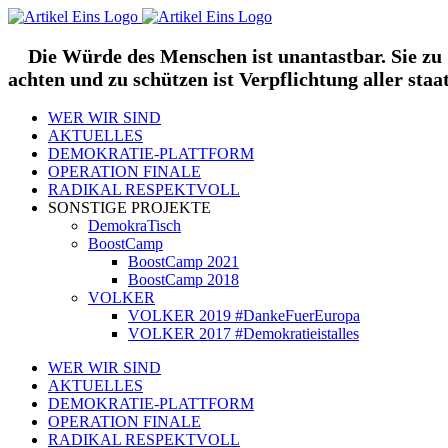
Zum
Inhalt
springen
Die Würde des Menschen ist unantastbar. Sie zu
achten und zu schützen ist Verpflichtung aller staa
WER WIR SIND
AKTUELLES
DEMOKRATIE-PLATTFORM
OPERATION FINALE
RADIKAL RESPEKTVOLL
SONSTIGE PROJEKTE
DemokraTisch
BoostCamp
BoostCamp 2021
BoostCamp 2018
VOLKER
VOLKER 2019 #DankeFuerEuropa
VOLKER 2017 #Demokratieistalles
WER WIR SIND
AKTUELLES
DEMOKRATIE-PLATTFORM
OPERATION FINALE
RADIKAL RESPEKTVOLL