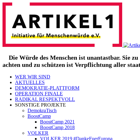
Zum
Inhalt
springen
Die Würde des Menschen ist unantastbar. Sie zu
achten und zu schützen ist Verpflichtung aller staa
WER WIR SIND
AKTUELLES
DEMOKRATIE-PLATTFORM
OPERATION FINALE
RADIKAL RESPEKTVOLL
SONSTIGE PROJEKTE
DemokraTisch
BoostCamp
BoostCamp 2021
BoostCamp 2018
VOLKER
VOLKER 2019 #DankeFuerEuropa