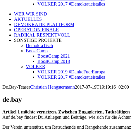
VOLKER 2017 #Demokratieistalles
WER WIR SIND
AKTUELLES
DEMOKRATIE-PLATTFORM
OPERATION FINALE
RADIKAL RESPEKTVOLL
SONSTIGE PROJEKTE
DemokraTisch
BoostCamp
BoostCamp 2021
BoostCamp 2018
VOLKER
VOLKER 2019 #DankeFuerEuropa
VOLKER 2017 #Demokratieistalles
De.Bay-Teaser
Christian Hengstermann
2017-07-19T19:19:16+02:00
de.bay
Artikel 1 möchte vernetzen. Zwischen Engagierten, Tatkräftigen
Auf de.bay findest Du Anliegen und Beiträge, wie sich für die Ach
Der Verein unterstützt, um Ratsuchende und Rangehende zusammenzub