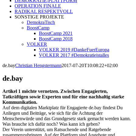
DEMOKRATIE-PLATTFORM
OPERATION FINALE
RADIKAL RESPEKTVOLL
SONSTIGE PROJEKTE
DemokraTisch
BoostCamp
BoostCamp 2021
BoostCamp 2018
VOLKER
VOLKER 2019 #DankeFuerEuropa
VOLKER 2017 #Demokratieistalles
de.bay
Christian Hengstermann
2017-07-20T10:08:22+02:00
de.bay
Artikel 1 möchte vernetzen. Zwischen Engagierten,
Tatkräftigen sowie Experten und für eine nachhaltig starke
Kommunikation.
Auf dem digitalen Marktplatz für Engagierte de.bay findest Du
Anliegen und Beiträge, wie sich für die Achtung der
Menschenwürde und das Grundgesetz stark gemacht werden kann.
Was brauche ich dafür noch? Was kann ich geben?
Der Verein unterstützt, um Ratsuchende und Ratgebende
zusammenzubringen. Auf der Plattform sind Angebote und