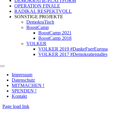
DEMOKRATIE-PLATTFORM
OPERATION FINALE
RADIKAL RESPEKTVOLL
SONSTIGE PROJEKTE
DemokraTisch
BoostCamp
BoostCamp 2021
BoostCamp 2018
VOLKER
VOLKER 2019 #DankeFuerEuropa
VOLKER 2017 #Demokratieistalles
Toggle
Navigation
Impressum
Datenschutz
MITMACHEN !
SPENDEN !
Kontakt
Page load link
Nach
oben