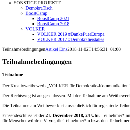
SONSTIGE PROJEKTE
DemokraTisch
BoostCamp
BoostCamp 2021
BoostCamp 2018
VOLKER
VOLKER 2019 #DankeFuerEuropa
VOLKER 2017 #Demokratieistalles
Teilnahmebedingungen
Artikel Eins
2018-11-02T14:56:31+01:00
Teilnahmebedingungen
Teilnahme
Der Kreativwettbewerb „VOLKER für Demokratie-Kommunikation“ richte
Der Rechtsweg ist ausgeschlossen. Mit der Teilnahme am Wettbewer
Die Teilnahme am Wettbewerb ist ausschließlich für registrierte Teil
Einsendeschluss ist der
21. Dezember 2018, 24 Uhr
. Teilnehmer*inne
für Menschenwürde e.V. vor, die Teilnehmer*in bzw. den Teilnehmer