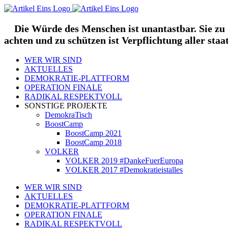
Zum
Inhalt
springen
Die Würde des Menschen ist unantastbar. Sie zu
achten und zu schützen ist Verpflichtung aller staa
WER WIR SIND
AKTUELLES
DEMOKRATIE-PLATTFORM
OPERATION FINALE
RADIKAL RESPEKTVOLL
SONSTIGE PROJEKTE
DemokraTisch
BoostCamp
BoostCamp 2021
BoostCamp 2018
VOLKER
VOLKER 2019 #DankeFuerEuropa
VOLKER 2017 #Demokratieistalles
WER WIR SIND
AKTUELLES
DEMOKRATIE-PLATTFORM
OPERATION FINALE
RADIKAL RESPEKTVOLL