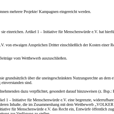
können mehrere Projekte/ Kampagnen eingereicht werden.
sie einreichen. Artikel 1 – Initiative für Menschenwürde e.V. hat hierf
.V. von etwaigen Ansprüchen Dritter einschließlich der Kosten einer Rec
t, Beiträge vom Wettbewerb auszuschließen.
sie grundsätzlich über die uneingeschränkten Nutzungsrechte an dem eing
 einverstanden sind.
ilnehmenden dazu verpflichtet, gesondert darauf hinzuweisen (z. Bsp.: F
kel 1 – Initiative für Menschenwürde e.V. eine begrenzte, widerrufbar
nd deren Inhalte, die im Zusammenhang mit dem Wettbewerb „VOLKER 
tiative für Menschenwürde e.V. das Recht ein, Entwürfe öffentlich zug
ttung zur Verfügung zu stellen.