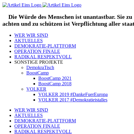
Zum
Inhalt
springen
Die Würde des Menschen ist unantastbar. Sie zu
achten und zu schützen ist Verpflichtung aller staa
WER WIR SIND
AKTUELLES
DEMOKRATIE-PLATTFORM
OPERATION FINALE
RADIKAL RESPEKTVOLL
SONSTIGE PROJEKTE
DemokraTisch
BoostCamp
BoostCamp 2021
BoostCamp 2018
VOLKER
VOLKER 2019 #DankeFuerEuropa
VOLKER 2017 #Demokratieistalles
WER WIR SIND
AKTUELLES
DEMOKRATIE-PLATTFORM
OPERATION FINALE
RADIKAL RESPEKTVOLL