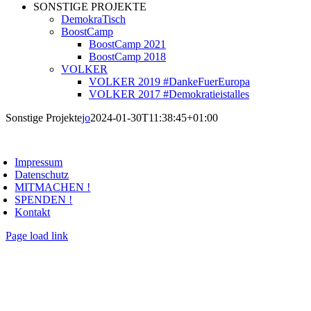
SONSTIGE PROJEKTE
DemokraTisch
BoostCamp
BoostCamp 2021
BoostCamp 2018
VOLKER
VOLKER 2019 #DankeFuerEuropa
VOLKER 2017 #Demokratieistalles
Sonstige Projekte
jo
2024-01-30T11:38:45+01:00
oggle
avigation
Impressum
Datenschutz
MITMACHEN !
SPENDEN !
Kontakt
Page load link
Nach
oben